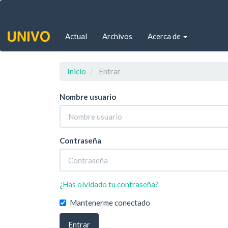
Navegación
principal
Contenido
Actual
Archivos
Acerca de
principal
Barra
lateral
Inicio
Entrar
Nombre usuario
Contraseña
¿Has olvidado tu contraseña?
Mantenerme conectado
Entrar