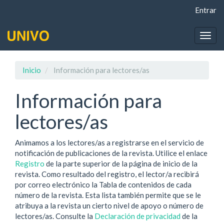
Navegación
Entrar
principal
Contenido
principal
Togg
Barra
navig
lateral
Inicio
Información para lectores/as
Información para
lectores/as
Animamos a los lectores/as a registrarse en el servicio de
notificación de publicaciones de la revista. Utilice el enlace
Registro
de la parte superior de la página de inicio de la
revista. Como resultado del registro, el lector/a recibirá
por correo electrónico la Tabla de contenidos de cada
número de la revista. Esta lista también permite que se le
atribuya a la revista un cierto nivel de apoyo o número de
lectores/as. Consulte la
Declaración de privacidad
de la