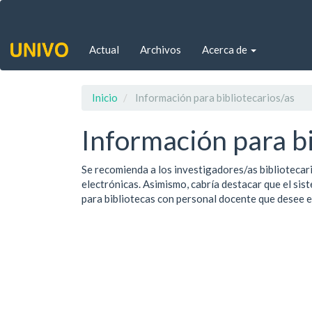
Navegación
principal
Contenido
Actual
Archivos
Acerca de
principal
Barra
lateral
Inicio
Información para bibliotecarios/as
Información para bi
Se recomienda a los investigadores/as bibliotecari
electrónicas. Asimismo, cabría destacar que el sis
para bibliotecas con personal docente que desee e