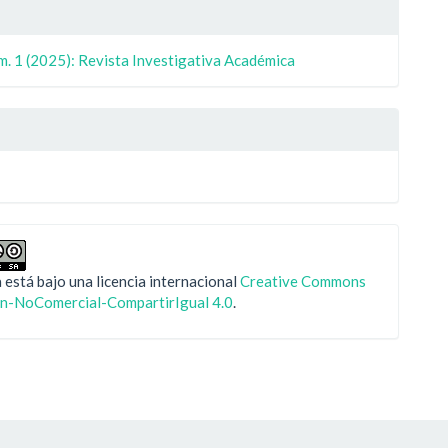
les
m. 1 (2025): Revista Investigativa Académica
ulo
 está bajo una licencia internacional
Creative Commons
ón-NoComercial-CompartirIgual 4.0
.