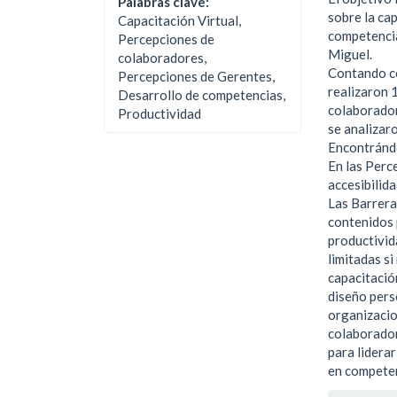
Palabras clave:
sobre la cap
Capacitación Virtual,
competencia
Percepciones de
Miguel.
colaboradores,
Contando co
Percepciones de Gerentes,
realizaron 
Desarrollo de competencias,
colaborador
Productividad
se analizar
Encontrándo
En las Perce
accesibilid
Las Barrera
contenidos 
productivid
limitadas s
capacitació
diseño pers
organizacio
colaborador
para lidera
en compete