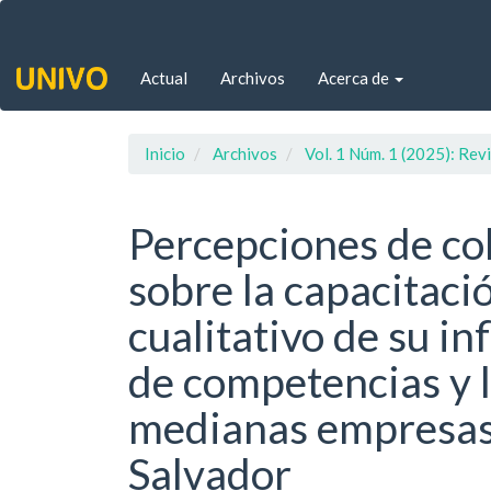
Navegación
principal
Contenido
Actual
Archivos
Acerca de
principal
Barra
lateral
Inicio
Archivos
Vol. 1 Núm. 1 (2025): Rev
Percepciones de co
sobre la capacitació
cualitativo de su in
de competencias y 
medianas empresas 
Salvador