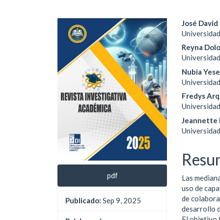
Barra
Cont
José David
Universidad
lateral
princ
Reyna Dol
del
del
Universidad
Nubia Yese
artículo
artíc
Universidad
Fredys Arq
Universidad
Jeannette 
Universidad
Resu
pdf
Las mediana
uso de capa
de colabora
Publicado:
Sep 9, 2025
desarrollo 
El objetivo