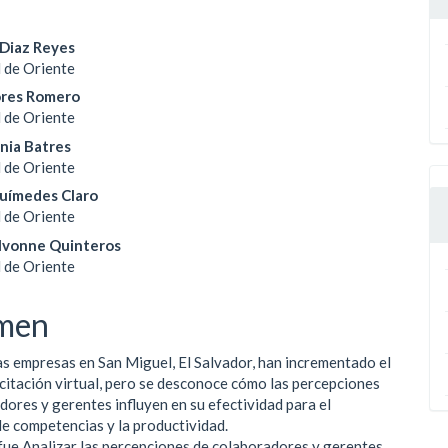
enido
 Diaz Reyes
 de Oriente
ipal
ores Romero
 de Oriente
nia Batres
ulo
 de Oriente
uímedes Claro
 de Oriente
Ivonne Quinteros
 de Oriente
men
s empresas en San Miguel, El Salvador, han incrementado el
citación virtual, pero se desconoce cómo las percepciones
dores y gerentes influyen en su efectividad para el
de competencias y la productividad.
 fue Analizar las percepciones de colaboradores y gerentes