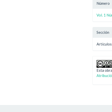
Detal
Número
del
Vol. 1 Nú
artíc
Sección
Artículos
Esta obra
Atribuci